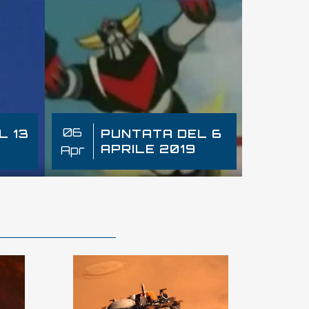
06
30
L 13
PUNTATA DEL 6
APRILE 2019
3
Apr
Mar