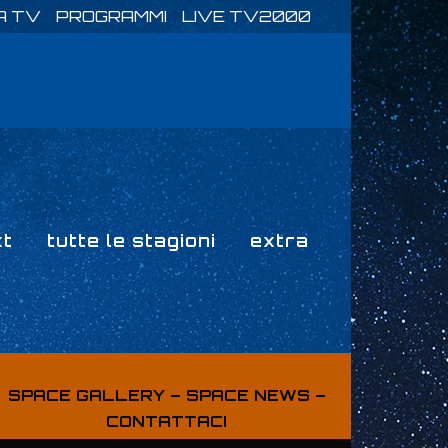
A TV
PROGRAMMI
LIVE TV2000
xt
tutte le stagioni
extra
SPACE GALLERY
–
SPACE NEWS
–
CONTATTACI