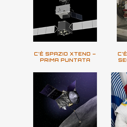
C’È SPAZIO XTEND –
C’
PRIMA PUNTATA
SE