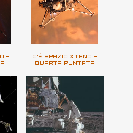
D –
C’È SPAZIO XTEND –
TA
QUARTA PUNTATA