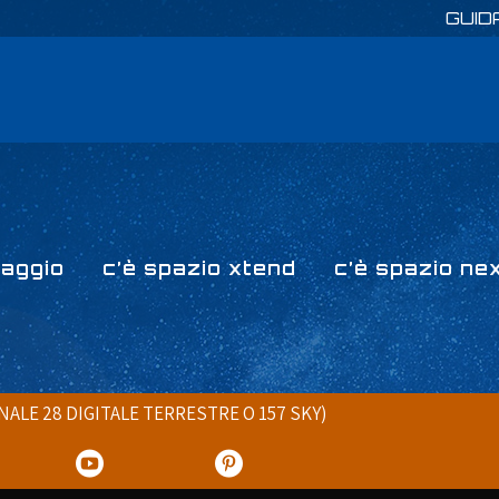
GUID
paggio
c’è spazio xtend
c’è spazio ne
ANALE 28 DIGITALE TERRESTRE O 157 SKY)